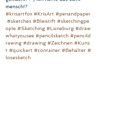
mensch!?
#krisartfox
#KrisArt
#penandpaper
#sketches
#Bleistift
#sketchingpe
ople
#Sketching
#Lüneburg
#draw
whatyousee
#pencilsketch
#pencild
rawing
#drawing
#Zeichnen
#Kuns
t
#quickart
#container
#Behälter
#
losesketch