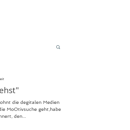
eit
ehst"
ohnt die degitalen Medien
die MoOtivsuche geht,habe
nert, den...