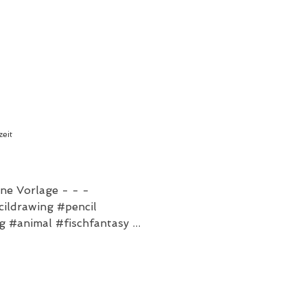
zeit
ohne Vorlage - - -
cildrawing #pencil
 #animal #fischfantasy ...