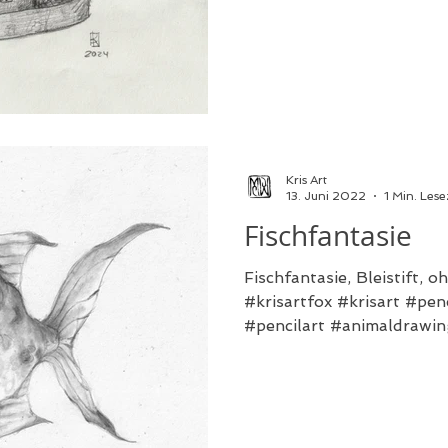
Kris Art
13. Juni 2022
1 Min. Lese
Fischfantasie
Fischfantasie, Bleistift, 
#krisartfox #krisart #pen
#pencilart #animaldrawing