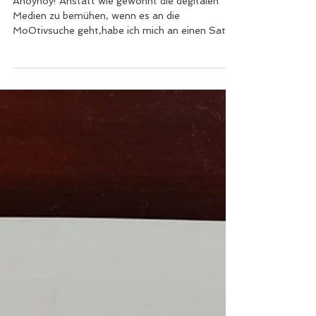
"Mal` was du siehst"
Ahoyhoy! Anstatt wie gewohnt die degitalen
Medien zu bemühen, wenn es an die
MoOtivsuche geht,habe ich mich an einen Satz
erinnert, den...