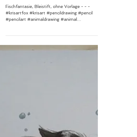
Kris Art
13. Juni 2022
1 Min. Lesezeit
Fischfantasie
Fischfantasie, Bleistift, ohne Vorlage - - -
#krisartfox #krisart #pencildrawing #pencil
#pencilart #animaldrawing #animal
#fischfantasy ...