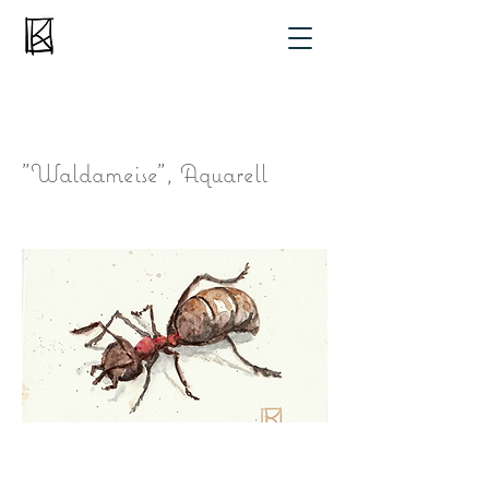
"Waldameise", Aquarell