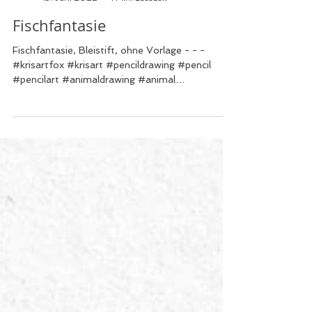
Kris Art
13. Juni 2022
1 Min. Lesezeit
Fischfantasie
Fischfantasie, Bleistift, ohne Vorlage - - -
#krisartfox #krisart #pencildrawing #pencil
#pencilart #animaldrawing #animal
#fischfantasy ...